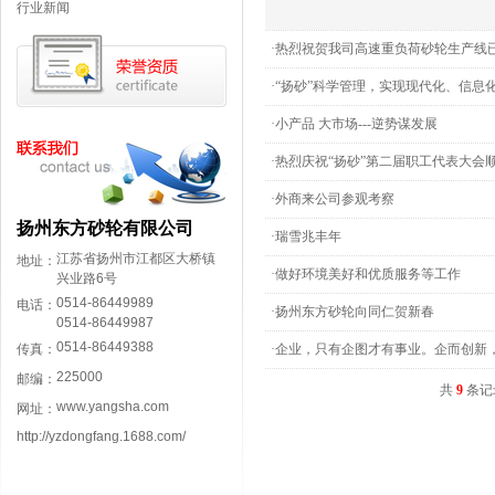
行业新闻
·热烈祝贺我司高速重负荷砂轮生产线
·“扬砂”科学管理，实现现代化、信息
·小产品 大市场---逆势谋发展
·热烈庆祝“扬砂”第二届职工代表大会
·外商来公司参观考察
扬州东方砂轮有限公司
·瑞雪兆丰年
江苏省扬州市江都区大桥镇
地址：
·做好环境美好和优质服务等工作
兴业路6号
0514-86449989
电话：
·扬州东方砂轮向同仁贺新春
0514-86449987
0514-86449388
传真：
·企业，只有企图才有事业。企而创新
225000
邮编：
共
9
条记
www.yangsha.com
网址：
http://yzdongfang.1688.com/